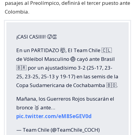
pasajes al Preolímpico, definirá el tercer puesto ante
Colombia.
¡CASI CASIIII! 🥵👏
En un PARTIDAZO 🤯, El Team Chile 🇨🇱
de Vóleibol Masculino 🏐 cayó ante Brasil
🇧🇷 por un ajustadísimo 3-2 (25-17, 23-
25, 23-25, 25-13 y 19-17) en las semis de la
Copa Sudamericana de Cochabamba 🇧🇴.
Mañana, los Guerreros Rojos buscarán el
bronce 🥉 ante…
pic.twitter.com/eM8SeGEV0d
— Team Chile (@TeamChile_COCH)