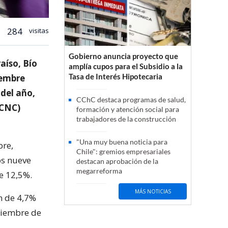
284
visitas
Gobierno anuncia proyecto que
aíso, Bío
amplía cupos para el Subsidio a la
Tasa de Interés Hipotecaria
iembre
del año,
CChC destaca programas de salud,
(CNC)
formación y atención social para
trabajadores de la construcción
"Una muy buena noticia para
bre,
Chile": gremios empresariales
os nueve
destacan aprobación de la
megarreforma
e 12,5%.
MÁS NOTICIAS
ón de 4,7%
tiembre de