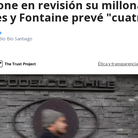
ne en revisión su millon
s y Fontaine prevé "cuatr
a
Bío Bío Santiago
Ética y transparenci