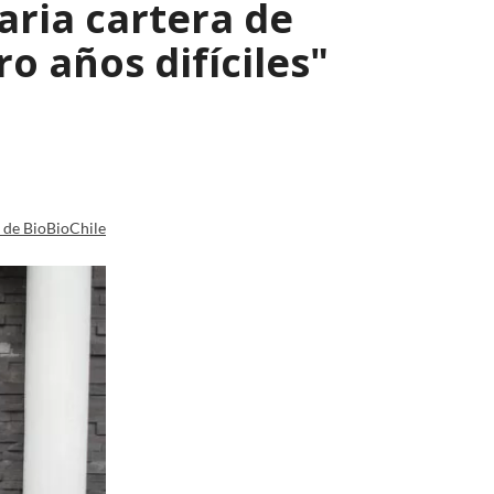
aria cartera de
o años difíciles"
a de BioBioChile