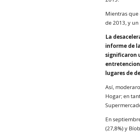
Mientras que 
de 2013, y un
La desacelera
informe de la
significaron 
entretencione
lugares de de
Así, moderaro
Hogar; en tan
Supermercado
En septiembre
(27,8%) y Bío