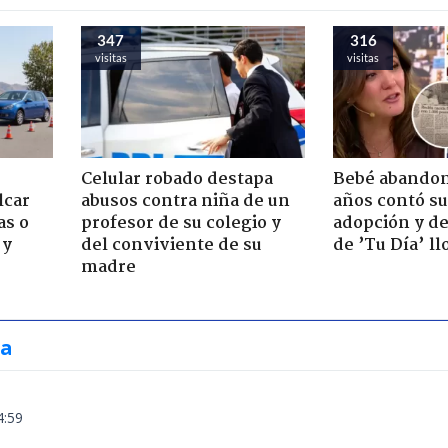
347
316
visitas
visitas
Celular robado destapa
Bebé abandon
lcar
abusos contra niña de un
años contó su
as o
profesor de su colegio y
adopción y de
 y
del conviviente de su
de ’Tu Día’ l
madre
ia
4:59