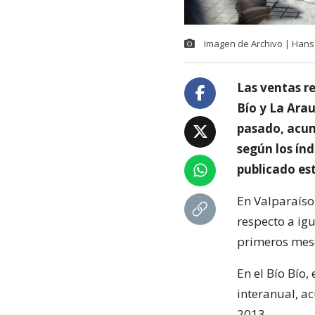
Imagen de Archivo | Hans
Las ventas re
Bío y La Ara
pasado, acum
según los ín
publicado es
En Valparaíso
respecto a ig
primeros mese
En el Bío Bío,
interanual, a
2013.