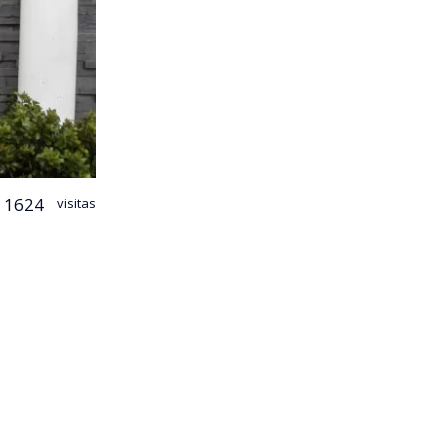
1624
visitas
 priorizar
iveles de
antó un