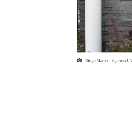
Diego Martín | Agencia U
Codelco
pondr
sus proyectos
producción.
Todo mientra