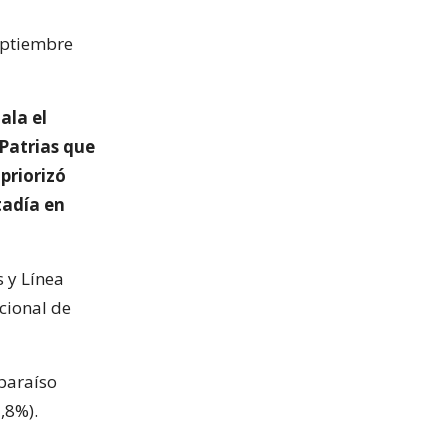
eptiembre
ala el
 Patrias que
priorizó
tadía en
 y Línea
cional de
lparaíso
,8%).