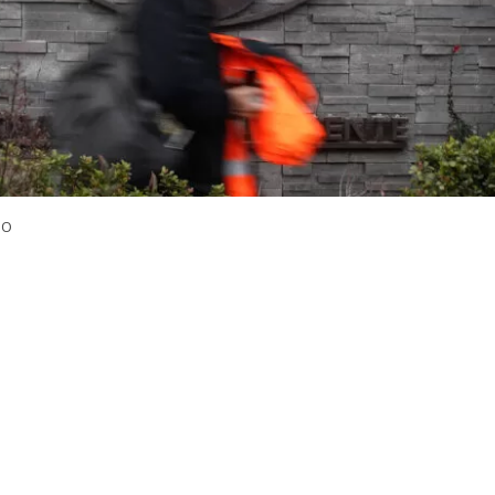
NO
VER RESUMEN
á bajo revisión inversiones por US$34 mil millones para
, en un escenario marcado por mayor deuda y menores n
s el
presidente del directorio,
Bernardo Fontaine,
adel