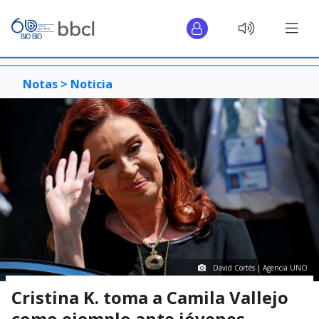
Notas >
Noticia
David Cortés | Agencia UNO
Cristina K. toma a Camila Vallejo
como ejemplo ante jóvenes