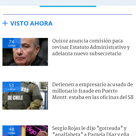
VISTO AHORA
Quiroz anuncia comisión para
74
visitas
revisar Estatuto Administrativo y
adelanta nuevo subsecretario
Detienen a empresario acusado de
51
visitas
millonario fraude en Puerto
Montt: estaba en las oficinas del SII
Sergio Rojas le dijo "gorreada" y
48
visitas
"analfabeta" a Pamela Díaz y ella