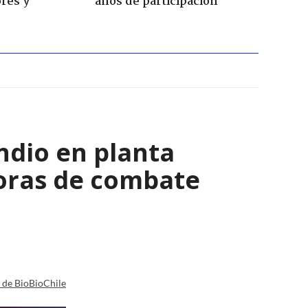
res y
años de participación
ndio en planta
horas de combate
a de BioBioChile