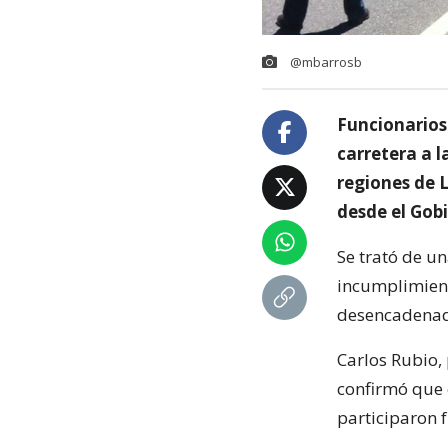
@mbarrosb
Funcionarios
carretera a l
regiones de 
desde el Gob
Se trató de un
incumplimient
desencadenado
Carlos Rubio,
confirmó que
participaron 