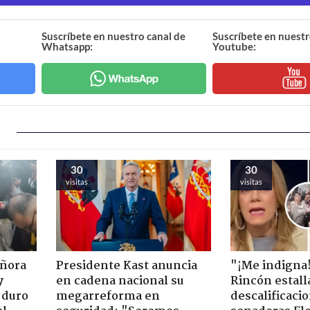
Suscríbete en nuestro canal de
Suscríbete en nuestr
Whatsapp:
Youtube:
30
30
visitas
visitas
eñora
Presidente Kast anuncia
"¡Me indigna
y
en cadena nacional su
Rincón estall
 duro
megarreforma en
descalificaci