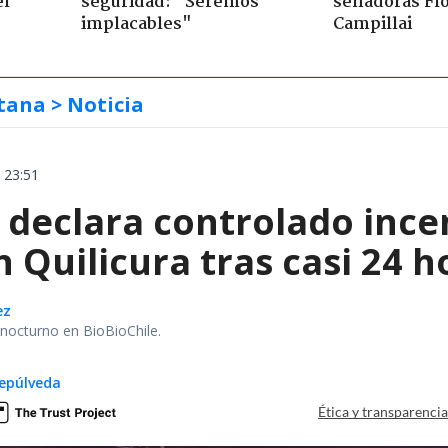
el
seguridad: "Seremos
senadoras Flo
implacables"
Campillai
tana
> Noticia
 23:51
declara controlado ince
 Quilicura tras casi 24 
ez
r nocturno en BioBioChile.
epúlveda
Ética y transparenci