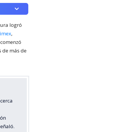
cura logró
nimex
,
o comenzó
os de más de
 cerca
ión
señaló.