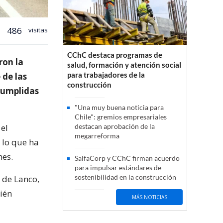
486
visitas
CChC destaca programas de
ron la
salud, formación y atención social
para trabajadores de la
 de las
construcción
cumplidas
"Una muy buena noticia para
Chile": gremios empresariales
 el
destacan aprobación de la
megarreforma
 lo que ha
mes.
SalfaCorp y CChC firman acuerdo
para impulsar estándares de
sostenibilidad en la construcción
 de Lanco,
ién
MÁS NOTICIAS