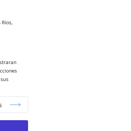
 Ríos,
istraran
acciones
 sus
s