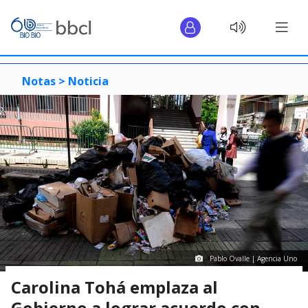
Notas >
Noticia
Pablo Ovalle | Agencia Uno
Carolina Tohá emplaza al
Gobierno a lograr acuerdo con