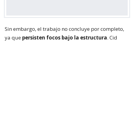
Sin embargo, el trabajo no concluye por completo,
ya que
persisten focos bajo la estructura
. Cid
explicó que “vamos a trabajar en algunos puntos
que mantienen con algunos focos bajo la estructura
donde el carro mecánico no tiene acceso desde
arriba. Así que esas van a ser las funciones y las
labores que vamos a realizar en este momento”.
Lee también...
Panimex Química: la firma chilena
con presencia en 3 países y
cuestionada por historial de
incendios