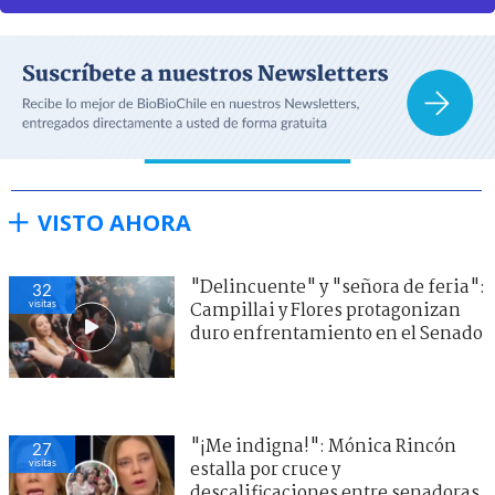
VISTO AHORA
"Delincuente" y "señora de feria":
32
visitas
Campillai y Flores protagonizan
duro enfrentamiento en el Senado
"¡Me indigna!": Mónica Rincón
27
visitas
estalla por cruce y
descalificaciones entre senadoras