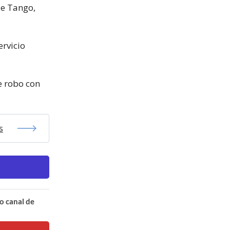
de Tango,
rvicio
e robo con
s
o canal de