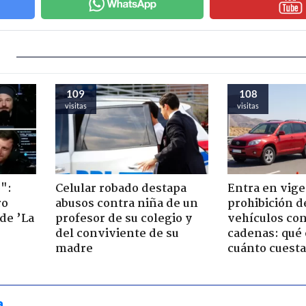
109
108
visitas
visitas
":
Celular robado destapa
Entra en vige
ro
abusos contra niña de un
prohibición d
de ’La
profesor de su colegio y
vehículos con
del conviviente de su
cadenas: qué 
madre
cuánto cuesta
a