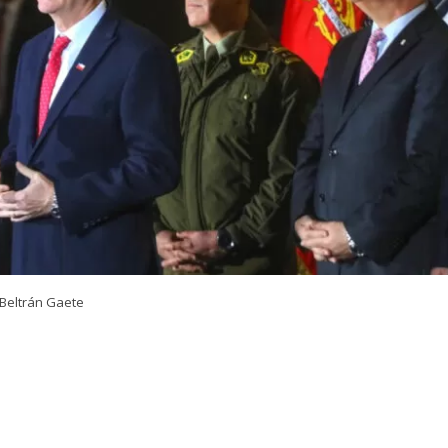
Beltrán Gaete
VER RESUMEN
 del nuevo megaoperativo policial nacional que lideró el