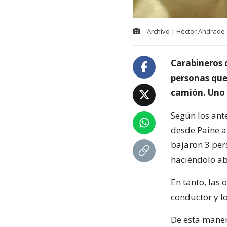
Archivo | Héctor Andrade
Carabineros 
personas que
camión. Uno 
Según los ant
desde Paine a
bajaron 3 per
haciéndolo ab
En tanto, las
conductor y lo
De esta maner