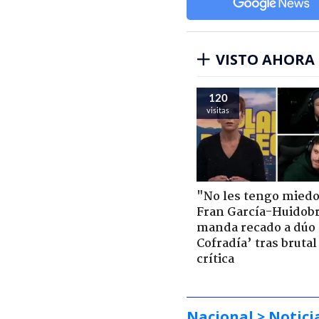
VISTO AHORA
120
visitas
"No les tengo miedo
Fran García-Huidob
manda recado a dúo 
Cofradía’ tras brutal
crítica
Nacional
> Notici