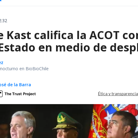
2:32
e Kast califica la ACOT 
 Estado en medio de despl
ez
r nocturno en BioBioChile
osé de la Barra
Ética y transparenci