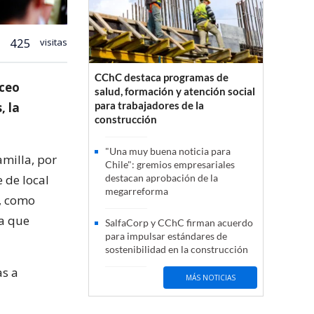
425
visitas
CChC destaca programas de
iceo
salud, formación y atención social
para trabajadores de la
, la
construcción
"Una muy buena noticia para
amilla, por
Chile": gremios empresariales
e de local
destacan aprobación de la
megarreforma
s, como
ia que
SalfaCorp y CChC firman acuerdo
para impulsar estándares de
sostenibilidad en la construcción
as a
MÁS NOTICIAS