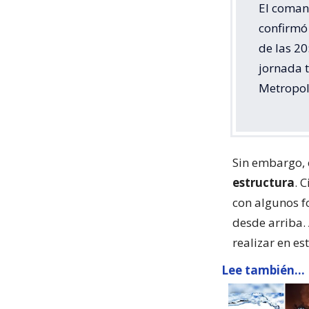
El coman
confirmó 
de las 20
jornada 
Metropol
Sin embargo, 
estructura
. 
con algunos f
desde arriba. 
realizar en e
Lee también...