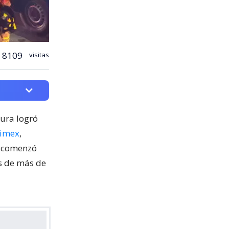
8109
visitas
cura logró
nimex
,
o comenzó
os de más de