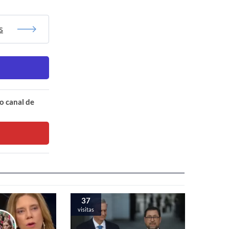
s
o canal de
37
visitas