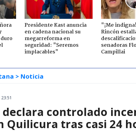
eñora
Presidente Kast anuncia
"¡Me indigna
y
en cadena nacional su
Rincón estall
 duro
megarreforma en
descalificaci
el
seguridad: "Seremos
senadoras Flo
implacables"
Campillai
tana
> Noticia
 23:51
declara controlado ince
 Quilicura tras casi 24 