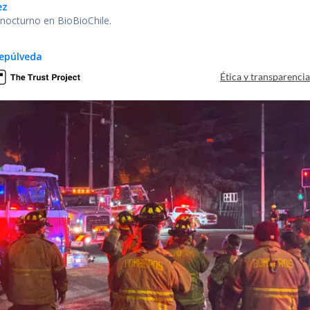
ez
r nocturno en BioBioChile.
epúlveda
Ética y transparenci