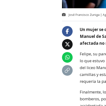
José Francisco Zuniga | 
Un mujer se 
Manuel de Sa
afectada no 
Felipe, su par
lo que estuvo 
del liceo Manu
camillas y est
requería la pa
Finalmente, l
bomberos, por
accidentada al