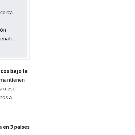
 cerca
ión
señaló.
ocos bajo la
 mantienen
 acceso
amos a
a en 3 países