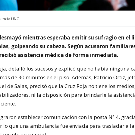
Agencia UNO
desmayó mientras esperaba emitir su sufragio en el l
las, golpeando su cabeza. Según acusaron familiares
recibió asistencia médica de forma inmediata.
eja, detalló los sucesos y explicó que no había ninguna c
más de 30 minutos en el piso. Además, Patricio Ortiz, jef
el de Salas, precisó que la Cruz Roja no tiene los medio
abilizadores, ni la disposición para brindarle la asistenc
ciente.
ograron establecer comunicación con la posta N° 4, graci
 lo que una ambulancia fue enviada para trasladar a la
 recinto asistencial.