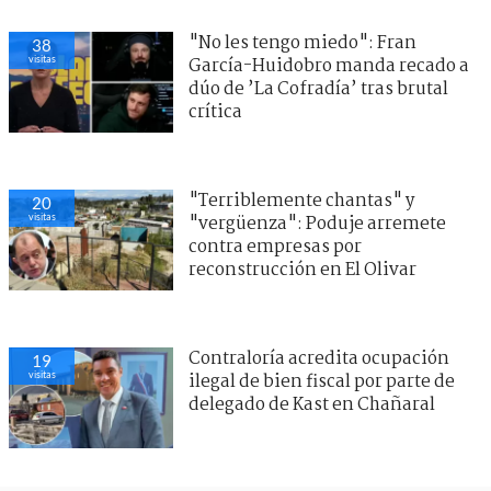
"No les tengo miedo": Fran
38
visitas
García-Huidobro manda recado a
dúo de ’La Cofradía’ tras brutal
crítica
"Terriblemente chantas" y
20
visitas
"vergüenza": Poduje arremete
contra empresas por
reconstrucción en El Olivar
Contraloría acredita ocupación
19
visitas
ilegal de bien fiscal por parte de
delegado de Kast en Chañaral