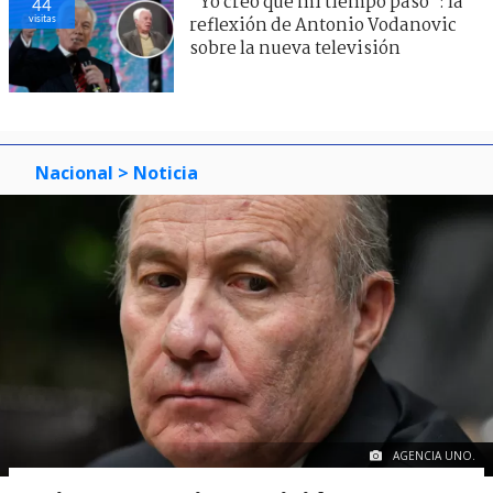
"Yo creo que mi tiempo pasó": la
44
visitas
reflexión de Antonio Vodanovic
sobre la nueva televisión
Nacional
> Noticia
AGENCIA UNO.