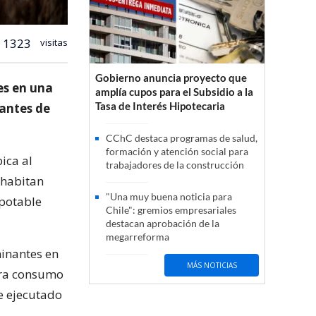
1323
visitas
Gobierno anuncia proyecto que
es en una
amplía cupos para el Subsidio a la
Tasa de Interés Hipotecaria
tantes de
CChC destaca programas de salud,
formación y atención social para
ica al
trabajadores de la construcción
í habitan
"Una muy buena noticia para
potable
Chile": gremios empresariales
destacan aprobación de la
megarreforma
minantes en
MÁS NOTICIAS
ara consumo
ue ejecutado