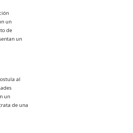
ción
ron un
nto de
esentan un
ostula al
dades
n un
 trata de una