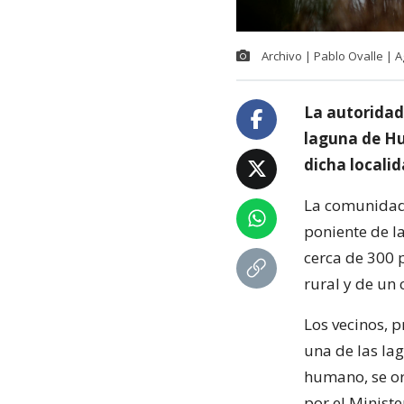
Archivo | Pablo Ovalle | 
La autoridad
laguna de Hu
dicha locali
La comunidad 
poniente de la
cerca de 300 
rural y de un 
Los vecinos, 
una de las l
humano, se org
por el Minist