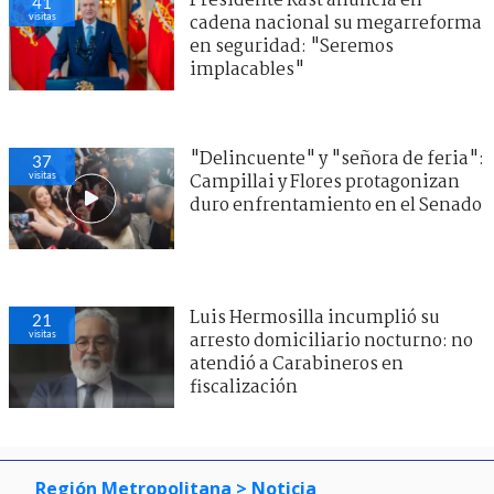
Presidente Kast anuncia en
41
visitas
cadena nacional su megarreforma
en seguridad: "Seremos
implacables"
"Delincuente" y "señora de feria":
37
visitas
Campillai y Flores protagonizan
duro enfrentamiento en el Senado
Luis Hermosilla incumplió su
21
visitas
arresto domiciliario nocturno: no
atendió a Carabineros en
fiscalización
Región Metropolitana
> Noticia