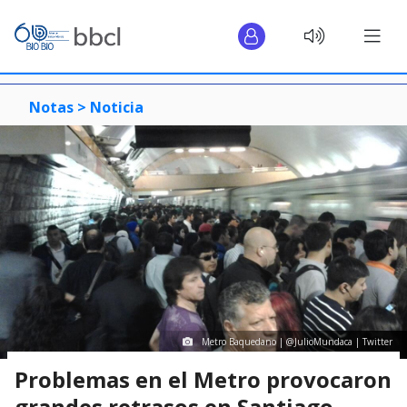
Notas >
Noticia
Metro Baquedano | @JulioMundaca | Twitter
Problemas en el Metro provocaron
grandes retrasos en Santiago