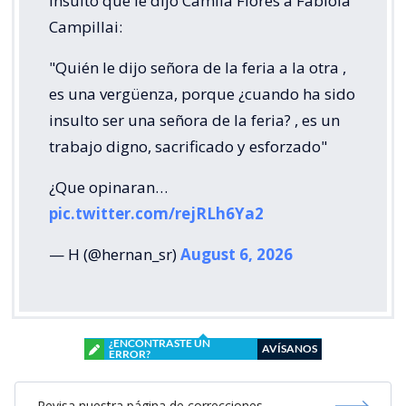
insulto que le dijo Camila Flores a Fabiola
Campillai:
"Quién le dijo señora de la feria a la otra ,
es una vergüenza, porque ¿cuando ha sido
insulto ser una señora de la feria? , es un
trabajo digno, sacrificado y esforzado"
¿Que opinaran…
pic.twitter.com/rejRLh6Ya2
— H (@hernan_sr)
August 6, 2026
¿ENCONTRASTE UN
AVÍSANOS
ERROR?
Revisa nuestra página de correcciones