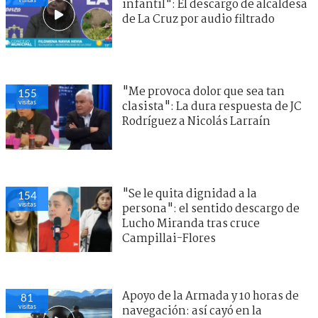
infantil": El descargo de alcaldesa
de La Cruz por audio filtrado
"Me provoca dolor que sea tan
155
visitas
clasista": La dura respuesta de JC
Rodríguez a Nicolás Larraín
"Se le quita dignidad a la
154
visitas
persona": el sentido descargo de
Lucho Miranda tras cruce
Campillai-Flores
Apoyo de la Armada y 10 horas de
81
visitas
navegación: así cayó en la