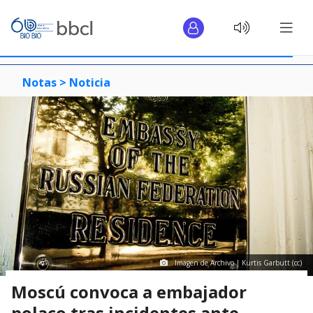
Notas >
Noticia
Imagen de Archivo | Kurtis Garbutt (cc)
Moscú convoca a embajador
polaco tras incidentes ante