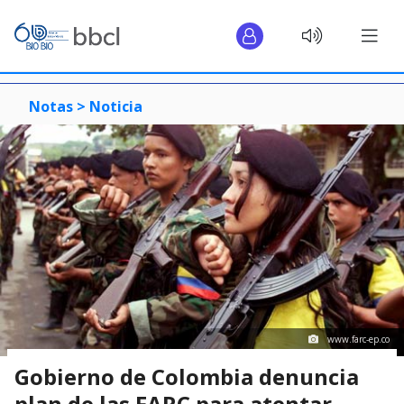
Notas >
Noticia
www.farc-ep.co
Gobierno de Colombia denuncia
plan de las FARC para atentar