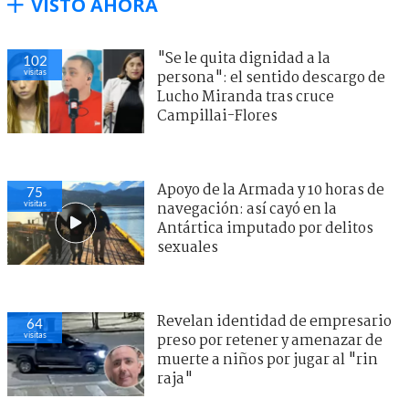
VISTO AHORA
"Se le quita dignidad a la
102
visitas
persona": el sentido descargo de
Lucho Miranda tras cruce
Campillai-Flores
Apoyo de la Armada y 10 horas de
75
visitas
navegación: así cayó en la
Antártica imputado por delitos
sexuales
Revelan identidad de empresario
64
visitas
preso por retener y amenazar de
muerte a niños por jugar al "rin
raja"