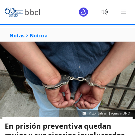
Notas >
Noticia
Víctor Salazar | Agencia UNO
En prisión preventiva quedan
mujer y sus sicarios involucrados