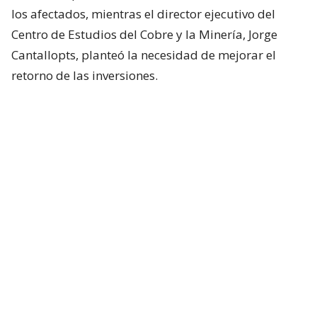
los afectados, mientras el director ejecutivo del
Centro de Estudios del Cobre y la Minería, Jorge
Cantallopts, planteó la necesidad de mejorar el
retorno de las inversiones.
Lee también...
Tres mil trabajadores y 4
empresas: La afectación por
suspensión de proyecto de
Codelco en El Teniente
“Estamos a la espera de que se nos confirme esta
reunión, porque para nosotros lo más importante es
darle certeza a los trabajadores”, dijo Marchant a La
Radio.