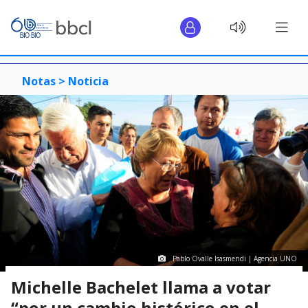
Notas >
Noticia
Pablo Ovalle Isasmendi | Agencia UNO
Michelle Bachelet llama a votar
“por un cambio histórico en el