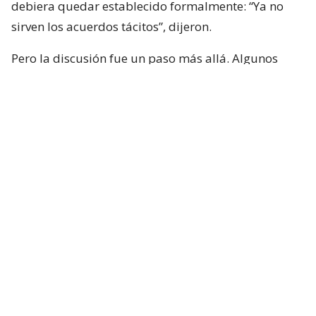
debiera quedar establecido formalmente: “Ya no
sirven los acuerdos tácitos”, dijeron.
Pero la discusión fue un paso más allá. Algunos
integrantes de la instancia plantearon que no basta
con limitar los nombramientos políticos, sino que
quienes ocupen esas embajadas también deberían
cumplir requisitos mínimos para representar al
país.
Nombramiento de embajadores
80/20: del acuerdo a una regla
escrita
El principal cuestionamiento apunta a que el 80/20
no constituye actualmente una regla formal que
obligue a los gobiernos a mantener esa proporción.