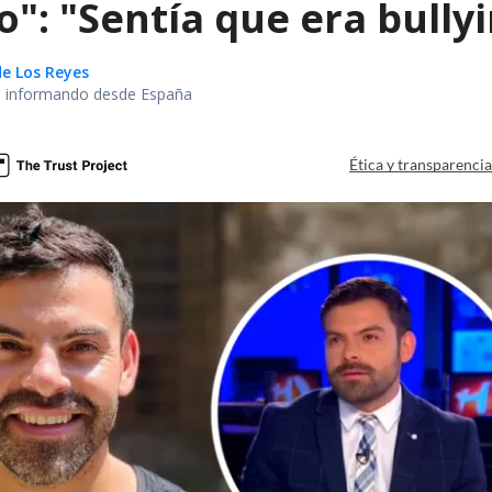
": "Sentía que era bully
de Los Reyes
no informando desde España
Ética y transparenci