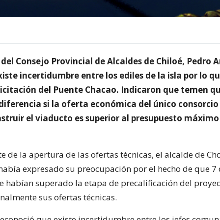
 del Consejo Provincial de Alcaldes de Chiloé, Pedro 
iste incertidumbre entre los ediles de la isla por lo q
 licitación del Puente Chacao. Indicaron que temen qu
diferencia si la oferta económica del único consorcio
nstruir el viaducto es superior al presupuesto máximo
te de la apertura de las ofertas técnicas, el alcalde de Ch
había expresado su preocupación por el hecho de que 7 
e habían superado la etapa de precalificación del proye
inalmente sus ofertas técnicas.
reconoció que existe incertidumbre entre los jefes comun