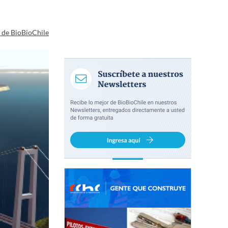
a de BioBioChile