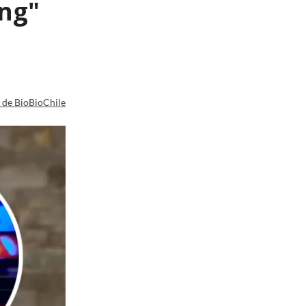
ing"
a de BioBioChile