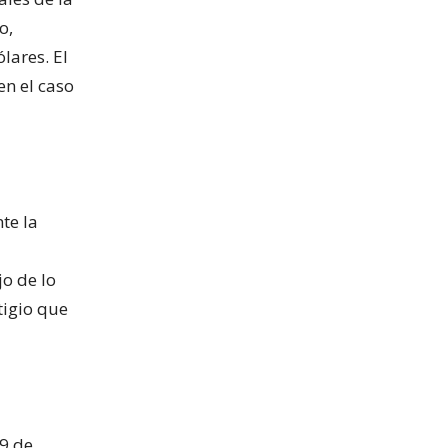
o,
lares. El
en el caso
te la
o de lo
tigio que
9 de