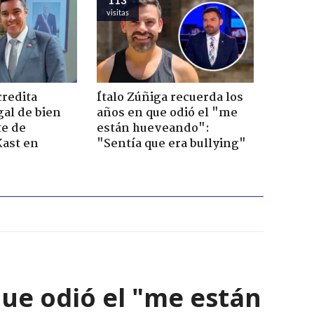
visitas
credita
Ítalo Zúñiga recuerda los
gal de bien
años en que odió el "me
te de
están hueveando":
Kast en
"Sentía que era bullying"
que odió el "me están