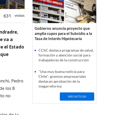
631
visitas
Gobierno anuncia proyecto que
Andradre,
amplía cupos para el Subsidio a la
Tasa de Interés Hipotecaria
ue va a
e el Estado
CChC destaca programas de salud,
 que
formación y atención social para
trabajadores de la construcción
"Una muy buena noticia para
Chile": gremios empresariales
onchi, Pedro
destacan aprobación de la
megarreforma
de los 8
cto no
MÁS NOTICIAS
ales de la