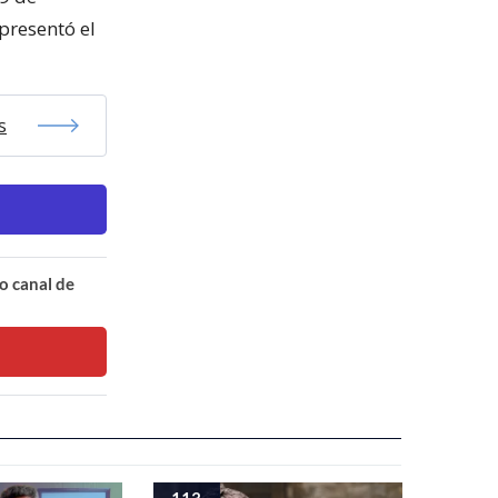
 presentó el
s
o canal de
113