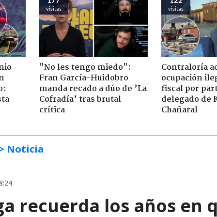
visitas
visitas
nio
"No les tengo miedo":
Contraloría a
n
Fran García-Huidobro
ocupación ile
o:
manda recado a dúo de ’La
fiscal por par
sta
Cofradía’ tras brutal
delegado de 
crítica
Chañaral
> Noticia
8:24
ga recuerda los años en 