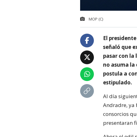
MOP (C)
El presidente
señaló que ex
pasar con la
no asuma la 
postula a co
estipulado.
Al día siguien
Andradre, ya 
consorcios qu
presentaran f
Ahora el edil 