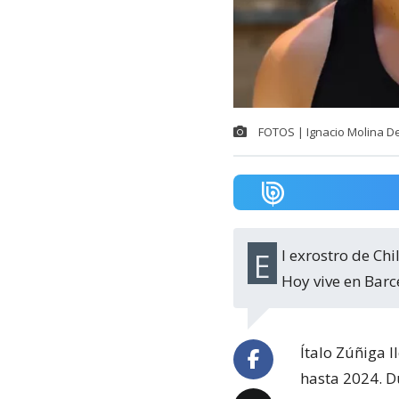
FOTOS | Ignacio Molina D
El exrostro de Chilevisión reconstruye el momento al aire que lo convirtió en meme.
Hoy vive en Barce
Ítalo Zúñiga 
hasta 2024. D