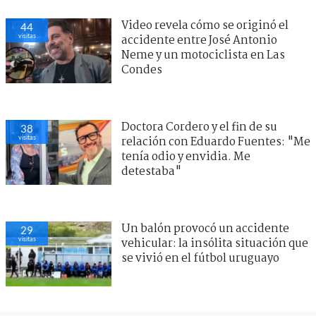
Video revela cómo se originó el
44
visitas
accidente entre José Antonio
Neme y un motociclista en Las
Condes
Doctora Cordero y el fin de su
38
visitas
relación con Eduardo Fuentes: "Me
tenía odio y envidia. Me
detestaba"
Un balón provocó un accidente
29
visitas
vehicular: la insólita situación que
se vivió en el fútbol uruguayo