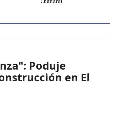
Chañaral
nza": Poduje
nstrucción en El