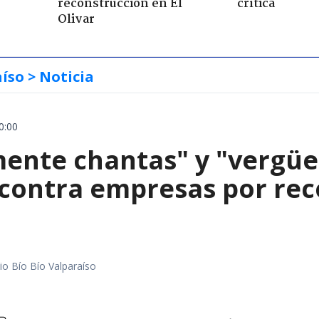
reconstrucción en El
crítica
Olivar
aíso
> Noticia
0:00
mente chantas" y "vergüe
contra empresas por reco
io Bío Bío Valparaíso
a