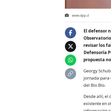
www.dpp.cl
El defensor n
Observatorio
revisar los f
Defensoría Pe
propuesta no 
Georgy Schube
jornada para 
del Bío Bío.
Desde allí, el
existente en 
información s