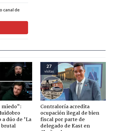
o canal de
27
visitas
o miedo":
Contraloría acredita
Huidobro
ocupación ilegal de bien
 a dúo de ’La
fiscal por parte de
 brutal
delegado de Kast en