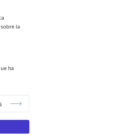
ca
 sobre la
que ha
s