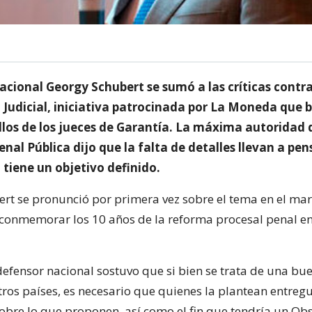
acional Georgy Schubert se sumó a las críticas contr
 Judicial, iniciativa patrocinada por La Moneda que 
allos de los jueces de Garantía. La máxima autoridad 
nal Pública dijo que la falta de detalles llevan a pen
tiene un objetivo definido.
rt se pronunció por primera vez sobre el tema en el ma
conmemorar los 10 años de la reforma procesal penal en
 defensor nacional sostuvo que si bien se trata de una bu
otros países, es necesario que quienes la plantean entre
obre lo que proponen, así como el fin que tendría un Ob