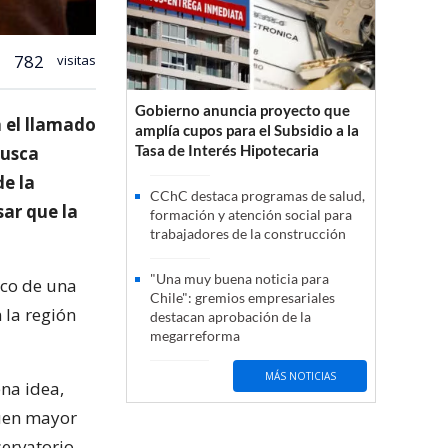
782
visitas
Gobierno anuncia proyecto que
a el llamado
amplía cupos para el Subsidio a la
Tasa de Interés Hipotecaria
busca
de la
CChC destaca programas de salud,
sar que la
formación y atención social para
trabajadores de la construcción
"Una muy buena noticia para
rco de una
Chile": gremios empresariales
 la región
destacan aprobación de la
megarreforma
MÁS NOTICIAS
ena idea,
guen mayor
servatorio