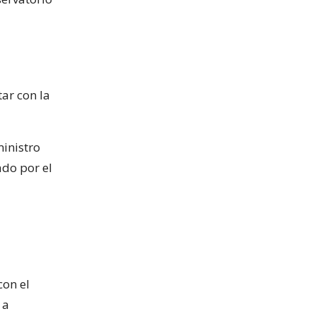
ar con la
ministro
ado por el
con el
 a