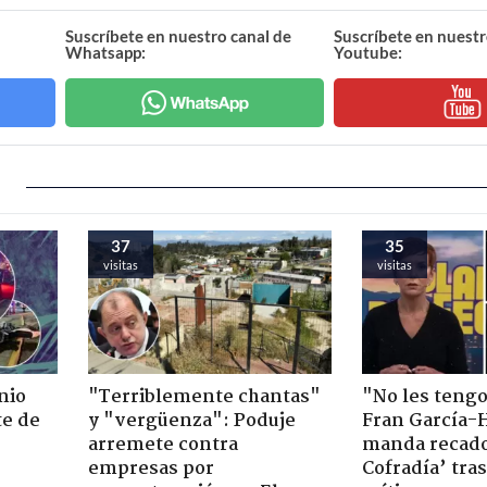
Suscríbete en nuestro canal de
Suscríbete en nuestr
Whatsapp:
Youtube:
37
35
visitas
visitas
nio
"Terriblemente chantas"
"No les teng
te de
y "vergüenza": Poduje
Fran García-
arremete contra
manda recado
empresas por
Cofradía’ tras