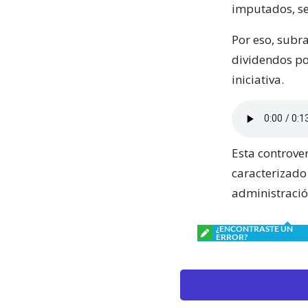
imputados, se
Por eso, subr
dividendos pol
iniciativa.
Esta controver
caracterizado
administració
¿ENCONTRASTE UN
ERROR?