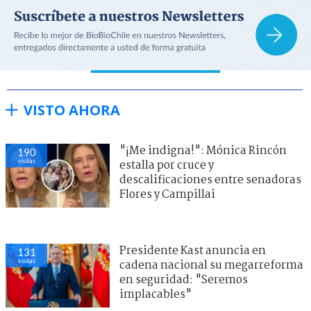
VISTO AHORA
"¡Me indigna!": Mónica Rincón
190
visitas
estalla por cruce y
descalificaciones entre senadoras
Flores y Campillai
Presidente Kast anuncia en
131
visitas
cadena nacional su megarreforma
en seguridad: "Seremos
implacables"