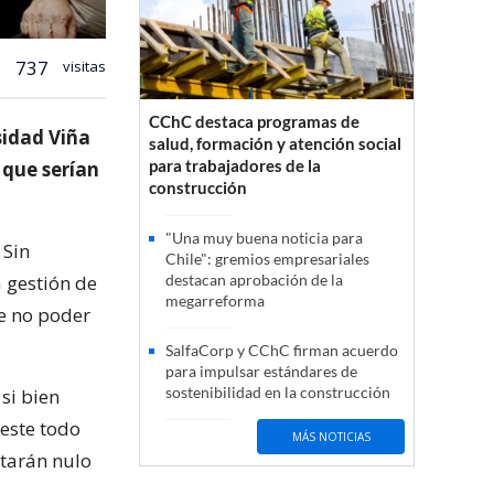
737
visitas
CChC destaca programas de
sidad Viña
salud, formación y atención social
para trabajadores de la
 que serían
construcción
"Una muy buena noticia para
 Sin
Chile": gremios empresariales
 gestión de
destacan aprobación de la
megarreforma
de no poder
SalfaCorp y CChC firman acuerdo
para impulsar estándares de
sostenibilidad en la construcción
si bien
 este todo
MÁS NOTICIAS
otarán nulo