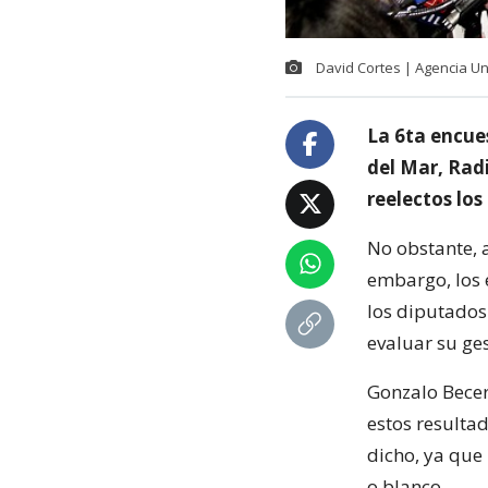
David Cortes | Agencia U
La 6ta encue
del Mar, Radi
reelectos los
No obstante, a
embargo, los 
los diputados
evaluar su ges
Gonzalo Becer
estos resultad
dicho, ya que
o blanco.