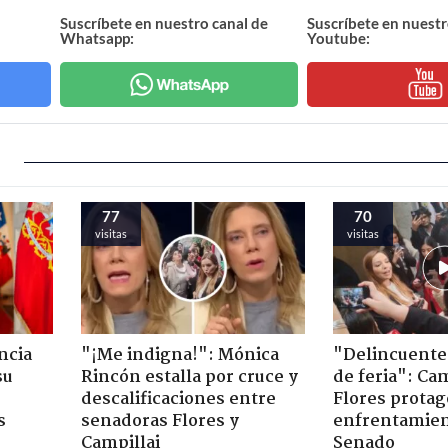
Suscríbete en nuestro canal de
Suscríbete en nuestr
Whatsapp:
Youtube:
77
70
visitas
visitas
ncia
"¡Me indigna!": Mónica
"Delincuente
su
Rincón estalla por cruce y
de feria": Cam
descalificaciones entre
Flores prota
s
senadoras Flores y
enfrentamien
Campillai
Senado