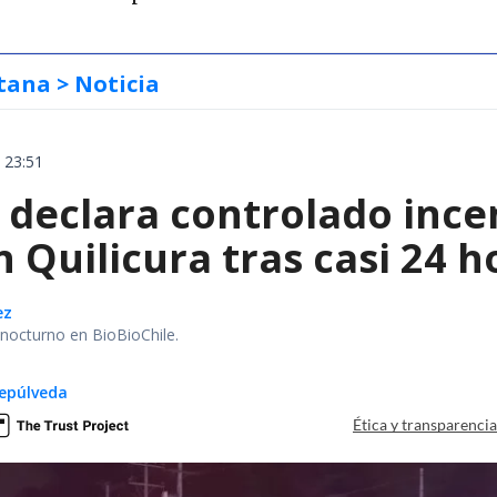
tana
> Noticia
 23:51
declara controlado ince
 Quilicura tras casi 24 
ez
r nocturno en BioBioChile.
epúlveda
Ética y transparenci