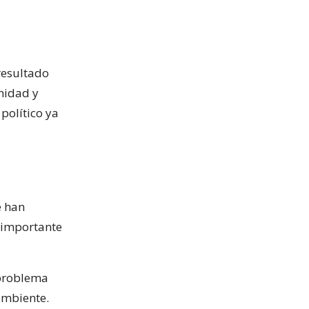
resultado
inidad y
político ya
e han
 importante
 problema
ambiente.