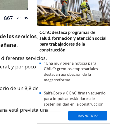
867
visitas
CChC destaca programas de
e los servicios,
salud, formación y atención social
para trabajadores de la
mañana.
construcción
diferentes servicios,
"Una muy buena noticia para
eral, y por poco
Chile": gremios empresariales
destacan aprobación de la
megarreforma
orio de un 8,8 de
SalfaCorp y CChC firman acuerdo
para impulsar estándares de
sostenibilidad en la construcción
ana está prevista una
MÁS NOTICIAS