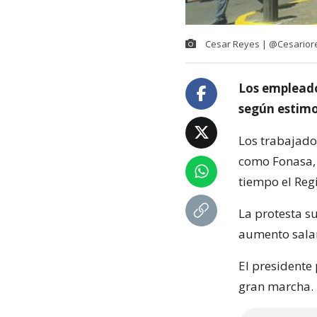
Cesar Reyes | @Cesarior
Los empleados
según estim
Los trabajado
como Fonasa, 
tiempo el Regi
La protesta s
aumento salari
El presidente
gran marcha.