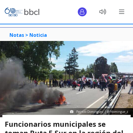
Notas >
Noticia
Patricio Dominguez ‏| @Pdomingue_z
Funcionarios municipales se
toman Ruta 5 Sur en la región del