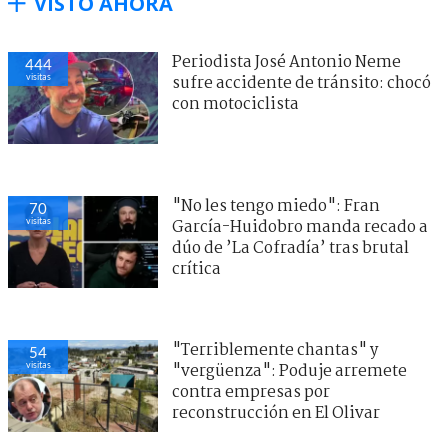
VISTO AHORA
Periodista José Antonio Neme
444
visitas
sufre accidente de tránsito: chocó
con motociclista
"No les tengo miedo": Fran
70
visitas
García-Huidobro manda recado a
dúo de ’La Cofradía’ tras brutal
crítica
"Terriblemente chantas" y
54
visitas
"vergüenza": Poduje arremete
contra empresas por
reconstrucción en El Olivar