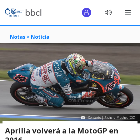
Notas >
Noticia
Contexto | Richard Mushet (CC)
Aprilia volverá a la MotoGP en
2016