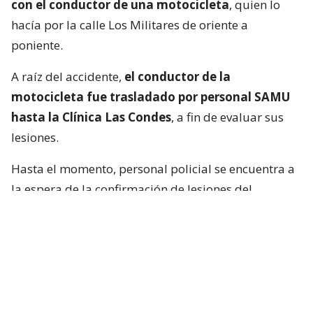
con el conductor de una motocicleta
, quien lo
hacía por la calle Los Militares de oriente a
poniente.
A raíz del accidente,
el conductor de la
motocicleta fue trasladado por personal SAMU
hasta la Clínica Las Condes
, a fin de evaluar sus
lesiones.
Hasta el momento, personal policial se encuentra a
la espera de la confirmación de lesiones del
conductor de la motocicleta, así como las
instrucciones de fiscalía.
Francisca García-Huidobro habló con
el periodista