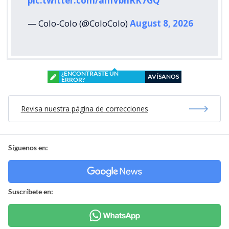
pic.twitter.com/amVbnRK7GQ
— Colo-Colo (@ColoColo)
August 8, 2026
¿ENCONTRASTE UN
AVÍSANOS
ERROR?
Revisa nuestra página de correcciones
Síguenos en:
Suscríbete en: