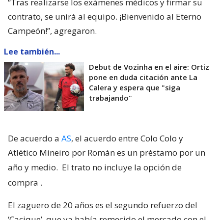
“Tras realizarse los exámenes médicos y firmar su
contrato, se unirá al equipo. ¡Bienvenido al Eterno
Campeón!”, agregaron.
Lee también...
Debut de Vozinha en el aire: Ortiz
pone en duda citación ante La
Calera y espera que "siga
trabajando"
De acuerdo a
AS
, el acuerdo entre Colo Colo y
Atlético Mineiro por Román es un préstamo por un
año y medio.
El trato no incluye la opción de
compra
.
El zaguero de 20 años es el segundo refuerzo del
‘Cacique’, que ya había remecido el mercado con el