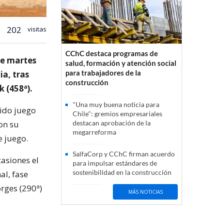
202
visitas
CChC destaca programas de
te martes
salud, formación y atención social
para trabajadores de la
ia, tras
construcción
 (458ª).
"Una muy buena noticia para
lido juego
Chile": gremios empresariales
on su
destacan aprobación de la
megarreforma
e juego.
SalfaCorp y CChC firman acuerdo
casiones el
para impulsar estándares de
sostenibilidad en la construcción
al, fase
rges (290ª)
MÁS NOTICIAS