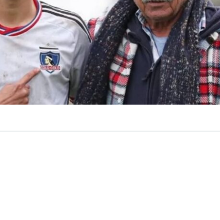
VER RESUMEN
leno de emociones y goles,
Colo Colo y Universidad Cató
nco goles en la división
Sub 18
. Y uno de los momentos 
l choque lo protagonizó
Franco Garrido Caszely
.