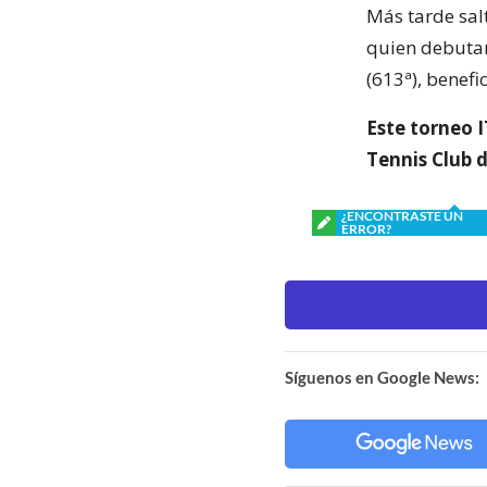
Más tarde salt
quien debutar
(613ª), benefi
Este torneo I
Tennis Club d
¿ENCONTRASTE UN
ERROR?
Síguenos en Google News: