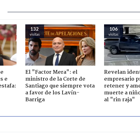
132
106
visitas
visitas
de
El "Factor Mera": el
Revelan iden
s e
ministro de la Corte de
empresario p
estafa:
Santiago que siempre vota
retener y am
a favor de los Lavín-
muerte a niño
Barriga
al "rin raja"