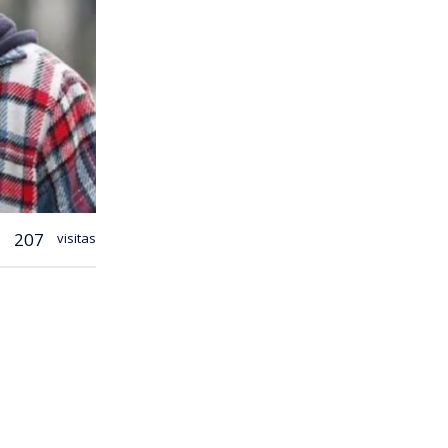
207
visitas
lica
más