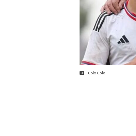
Colo Colo
En un duelo l
igualaron a ci
destacados de