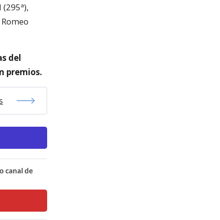
 (295ª),
ne Romeo
as del
en premios.
s
o canal de