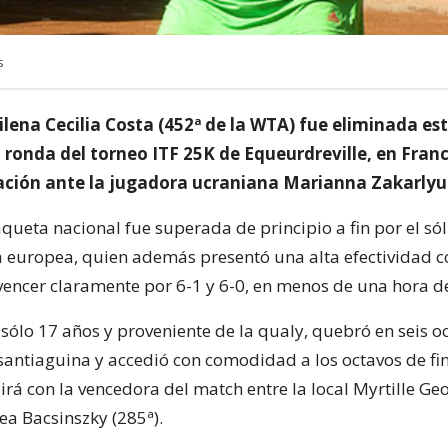
s
ilena Cecilia Costa (452ª de la WTA) fue eliminada es
 ronda del torneo ITF 25K de Equeurdreville, en Franc
lación ante la jugadora ucraniana Marianna Zakarlyuk
queta nacional fue superada de principio a fin por el só
a europea, quien además presentó una alta efectividad c
 vencer claramente por 6-1 y 6-0, en menos de una hora d
sólo 17 años y proveniente de la qualy, quebró en seis o
 santiaguina y accedió con comodidad a los octavos de fin
rá con la vencedora del match entre la local Myrtille Geo
ea Bacsinszky (285ª).