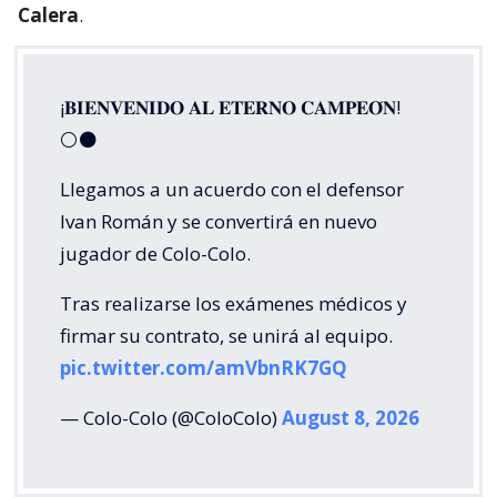
Calera
.
¡𝐁𝐈𝐄𝐍𝐕𝐄𝐍𝐈𝐃𝐎 𝐀𝐋 𝐄𝐓𝐄𝐑𝐍𝐎 𝐂𝐀𝐌𝐏𝐄𝐎́𝐍!
⚪⚫
Llegamos a un acuerdo con el defensor
Ivan Román y se convertirá en nuevo
jugador de Colo-Colo.
Tras realizarse los exámenes médicos y
firmar su contrato, se unirá al equipo.
pic.twitter.com/amVbnRK7GQ
— Colo-Colo (@ColoColo)
August 8, 2026