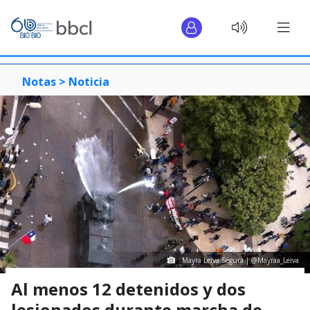
Notas >
Noticia
Mayra Leiva Segura | ‏@Mayraa_Leiva
Al menos 12 detenidos y dos
lesionados durante marcha de