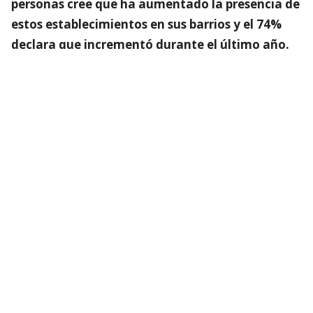
personas cree que ha aumentado la presencia de
estos establecimientos en sus barrios y el 74%
declara que incrementó durante el último año.
Lee también...
Barberías lideran sospechas:
Lanzan web para denuncias
anónimas de negocios turbios o
que son fachada
Así mismo, al lanzamiento también asistieron
diversos alcaldes que instaron a la ciudadanía a
participar y denunciar, ya que son los vecinos
quienes conocen y viven de primera mano las
consecuencias de los “negocios fachada”. El alcalde
de Recoleta, Fares Jadue (PC), comentó acerca de la