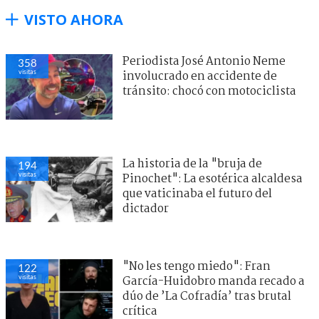
VISTO AHORA
Periodista José Antonio Neme
358
visitas
involucrado en accidente de
tránsito: chocó con motociclista
La historia de la "bruja de
194
visitas
Pinochet": La esotérica alcaldesa
que vaticinaba el futuro del
dictador
"No les tengo miedo": Fran
122
visitas
García-Huidobro manda recado a
dúo de ’La Cofradía’ tras brutal
crítica