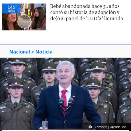
Bebé abandonada hace 32 años
146
visitas
contó su historia de adopción y
dejó al panel de ’Tu Día’ llorando
Nacional
> Noticia
Contexto | AgenciaUno