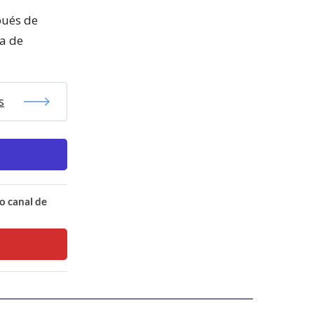
pués de
ma de
s
o canal de