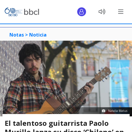
Notas >
Noticia
Natalia Matus
El talentoso guitarrista Paolo
Murillo lanza su disco ‘Chileno’ en