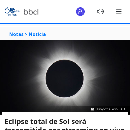
Notas >
Noticia
Proyecto Gloria/CATA
Eclipse total de Sol será
transmitido por streaming en vivo