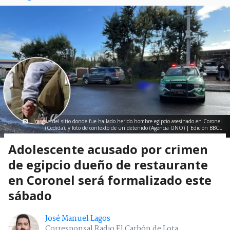
Imagen del sitio donde fue hallado herido hombre egipcio asesinado en Coronel
(Cedida); y foto de contexto de un detenido (Agencia UNO) | Edición BBCL
Adolescente acusado por crimen
de egipcio dueño de restaurante
en Coronel será formalizado este
sábado
José Manuel Lagos
Corresponsal Radio El Carbón de Lota