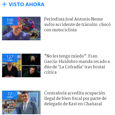
VISTO AHORA
Periodista José Antonio Neme
310
visitas
sufre accidente de tránsito: chocó
con motociclista
"No les tengo miedo": Fran
127
visitas
García-Huidobro manda recado a
dúo de ’La Cofradía’ tras brutal
crítica
Contraloría acredita ocupación
77
visitas
ilegal de bien fiscal por parte de
delegado de Kast en Chañaral