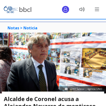
Notas >
Noticia
Víctor Salazar | Agencia UNO
Alcalde de Coronel acusa a
Alejandro Navarro de mentiroso