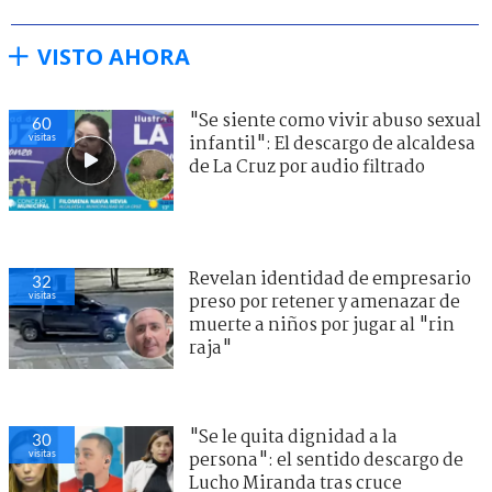
VISTO AHORA
"Se siente como vivir abuso sexual
60
visitas
infantil": El descargo de alcaldesa
de La Cruz por audio filtrado
Revelan identidad de empresario
32
visitas
preso por retener y amenazar de
muerte a niños por jugar al "rin
raja"
"Se le quita dignidad a la
30
visitas
persona": el sentido descargo de
Lucho Miranda tras cruce