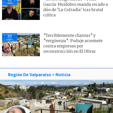
visitas
García-Huidobro manda recado a
dúo de ’La Cofradía’ tras brutal
crítica
"Terriblemente chantas" y
33
visitas
"vergüenza": Poduje arremete
contra empresas por
reconstrucción en El Olivar
Región De Valparaíso
> Noticia