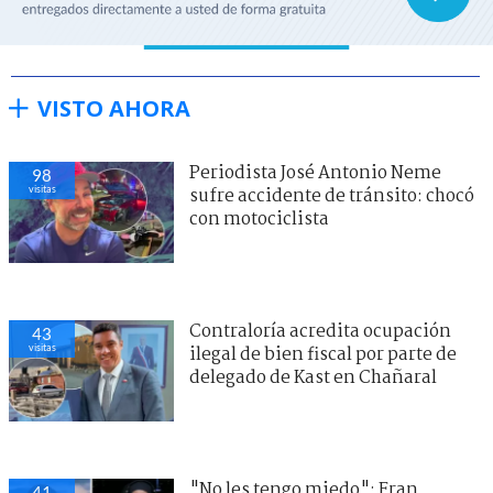
VISTO AHORA
Periodista José Antonio Neme
98
visitas
sufre accidente de tránsito: chocó
con motociclista
Contraloría acredita ocupación
43
visitas
ilegal de bien fiscal por parte de
delegado de Kast en Chañaral
"No les tengo miedo": Fran
41