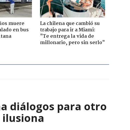
años muere
La chilena que cambió su
alado en bus
trabajo para ir a Miami:
ntana
"Te entrega la vida de
millonario, pero sin serlo"
a diálogos para otro
 ilusiona