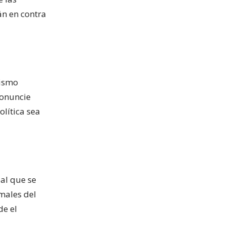
án en contra
rismo
ronuncie
olítica sea
al que se
males del
de el