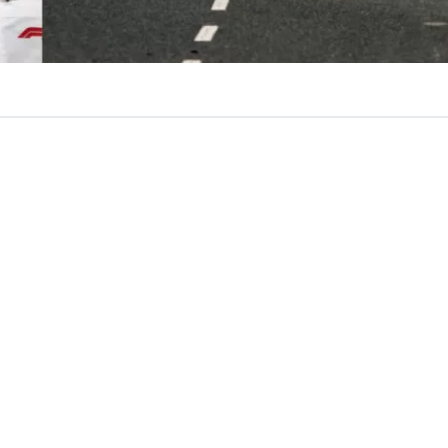
VER RESUMEN
toridad de la
Fórmula 1
,
Stefano Domenicali
, confir
ón existen “conversaciones” para traer un nuevo Gran Pre
onde de inmediato surge Buenos Aires, Argentina, como
ncipal.
es que las negociaciones en África están avanzando muy 
amos manteniendo otras conversaciones en Sudamér
ersaciones en el Lejano Oriente
. Y una cosa que pued
recibido más solicitudes en China y Japón, pero, por el