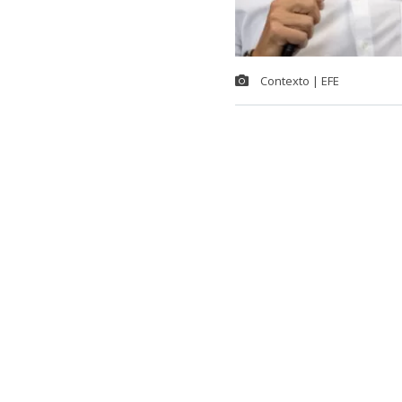
Contexto | EFE
La máxima au
la organizaci
Sudamérica, d
candidato pri
“Puedo decir 
También est
Tenemos conv
es que hemos 