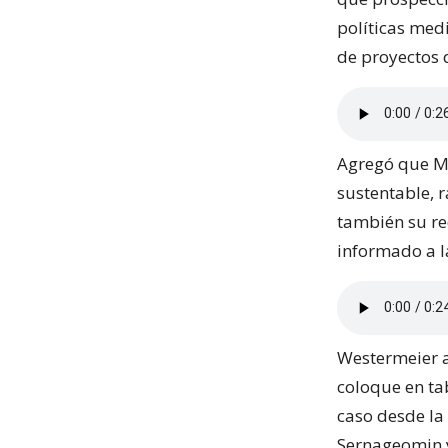
políticas med
de proyectos q
Agregó que Ma
sustentable, r
también su re
informado a l
Westermeier a
coloque en ta
caso desde la
Sernageomin y