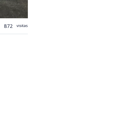
872
visitas
mó que desde
mio a
 el
bien (…)
ica.
o decirles
 momento,