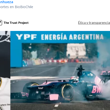
Sanhueza
portes en BioBioChile
Ética y transparenci