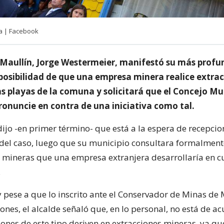
a | Facebook
e Maullín, Jorge Westermeier, manifestó su más prof
 posibilidad de que una empresa minera realice extra
s playas de la comuna y solicitará que el Concejo Mu
ronuncie en contra de una iniciativa como tal.
ijo -en primer término- que está a la espera de recepcio
del caso, luego que su municipio consultara formalment
 mineras que una empresa extranjera desarrollaría en c
.
 pese a que lo inscrito ante el Conservador de Minas de 
ones, el alcalde señaló que, en lo personal, no está de a
ones de este tipo deriven en extracciones mineras, ya qu