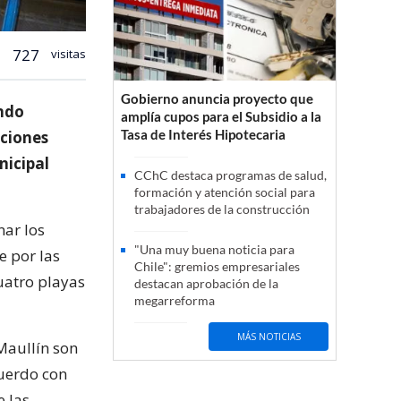
727
visitas
Gobierno anuncia proyecto que
undo
amplía cupos para el Subsidio a la
Tasa de Interés Hipotecaria
cciones
nicipal
CChC destaca programas de salud,
formación y atención social para
trabajadores de la construcción
nar los
"Una muy buena noticia para
e por las
Chile": gremios empresariales
uatro playas
destacan aprobación de la
megarreforma
MÁS NOTICIAS
Maullín son
cuerdo con
e las