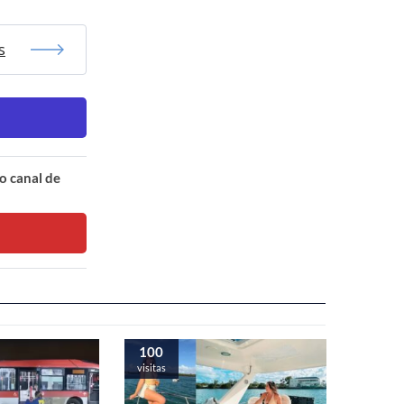
s
o canal de
100
visitas