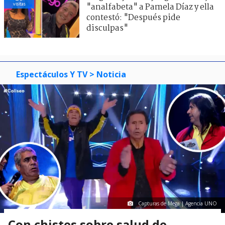
visitas
"analfabeta" a Pamela Díaz y ella
contestó: "Después pide
disculpas"
Espectáculos Y TV
> Noticia
Capturas de Mega | Agencia UNO
Con chistes sobre salud de