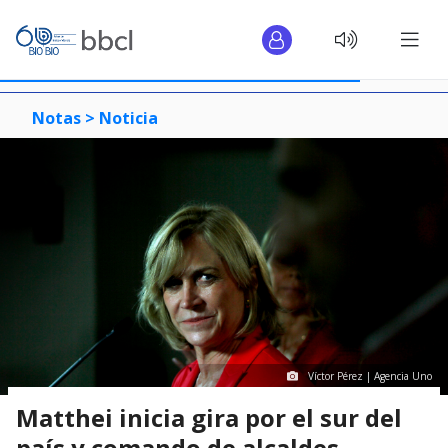
Notas >
Noticia
Víctor Pérez | Agencia Uno
Matthei inicia gira por el sur del
país y comando de alcaldes