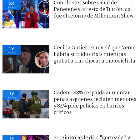
Con chistes sobre salud de
34
visitas
Peñeteñe y arresto de Turrón: así
fue el retorno de Millenium Show
Cecilia Gutiérrez reveló que Neme
26
visitas
habría sufrido crisis mientras
grababa tras chocar a motociclista
Cadem: 88% respalda aumentar
16
visitas
penas a quienes recluten menores
y 84% pide policías en barrios
críticos
Sergio Rojas le dijo "gorreada" y
15