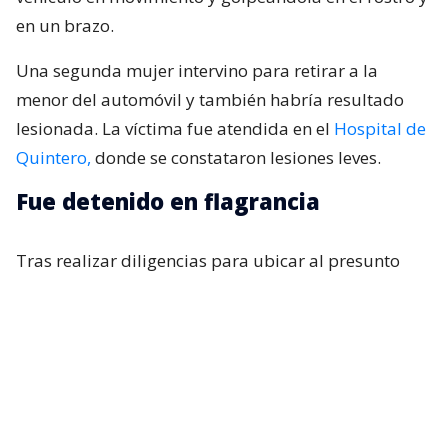
en un brazo.
Una segunda mujer intervino para retirar a la
menor del automóvil y también habría resultado
lesionada. La víctima fue atendida en el
Hospital de
Quintero,
donde se constataron lesiones leves.
Fue detenido en flagrancia
Tras realizar diligencias para ubicar al presunto
agresor, este posteriormente llegó hasta la unidad
policial, donde fue identificado y detenido en
flagrancia. El capitán
Miguel Cuevas
explicó que
los antecedentes fueron puestos a disposición de
distintas instancias judiciales.