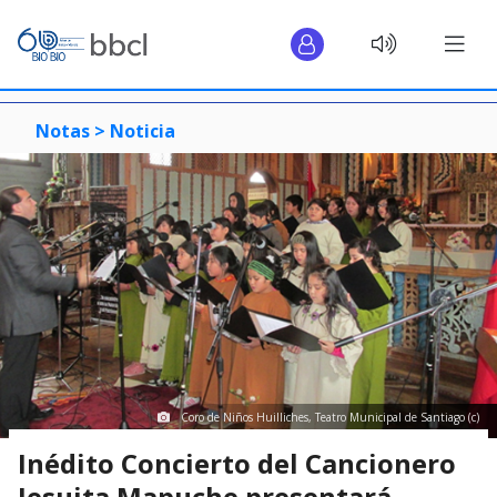
Notas >
Noticia
Coro de Niños Huilliches, Teatro Municipal de Santiago (c)
Inédito Concierto del Cancionero
Jesuita Mapuche presentará