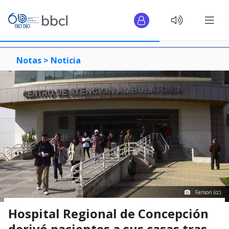
Notas >
Noticia
Farisori (cc)
Hospital Regional de Concepción
derivó pacientes a sus casas tras