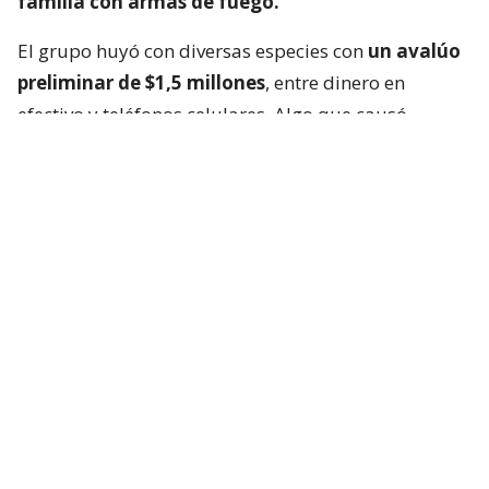
familia con armas de fuego.
El grupo huyó con diversas especies con
un avalúo
preliminar de $1,5 millones
, entre dinero en
efectivo y teléfonos celulares. Algo que causó
especial preocupación en las víctimas fue la
sustracción de
las llaves de la casa
, lo que
aumentó la sensación de inseguridad.
La reacción de los vecinos, que tras los ruidos
comenzaron a gritar y alertar a Carabineros, obligó
a los involucrados a abandonar rápidamente el
domicilio. Con el fin de intimidar a los residentes del
sector, efectuaron
tres disparos al aire
, hecho que
no terminó con personas lesionadas.
El inspector Eduardo Isla, de la Brigada