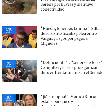
Serena por lluvias y mantuvo
conectividad
"Hueón, tenemos familia": Silber
130
visitas
devela ante fiscalía pelea entre
Vargas y Lagos por pagos a
Migueles
"Delincuente" y "señora de feria":
91
visitas
Campillai y Flores protagonizan
duro enfrentamiento en el Senado
"¡Me indigna!": Mónica Rincón
87
visitas
estalla por cruce y