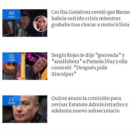
Cecilia Gutiérrez reveló que Neme
40
visitas
habría sufrido crisis mientras
grababa tras chocar a motociclista
Sergio Rojas le dijo "gorreada" y
22
visitas
"analfabeta" a Pamela Díaz y ella
contestó: "Después pide
disculpas"
Quiroz anuncia comisión para
21
visitas
revisar Estatuto Administrativo y
adelanta nuevo subsecretario