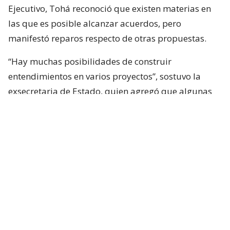
Ejecutivo, Tohá reconoció que existen materias en
las que es posible alcanzar acuerdos, pero
manifestó reparos respecto de otras propuestas.
“Hay muchas posibilidades de construir
entendimientos en varios proyectos”, sostuvo la
exsecretaria de Estado, quien agregó que algunas
iniciativas generan dudas porque, a su juicio, son
“
conflictivas
” y al mismo tiempo “
innecesarias
“.
Entre estas últimas ubicó los cambios
constitucionales planteados por La Moneda. Tohá
también cuestionó la eventual creación de un nuevo
estado de excepción y la incorporación de nuevas
disposiciones vinculadas a seguridad en la
Constitución.