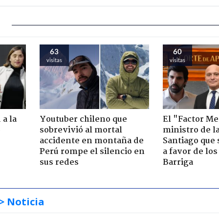
63
60
visitas
visitas
 a la
Youtuber chileno que
El "Factor Me
o
sobrevivió al mortal
ministro de l
accidente en montaña de
Santiago que
Perú rompe el silencio en
a favor de lo
sus redes
Barriga
> Noticia