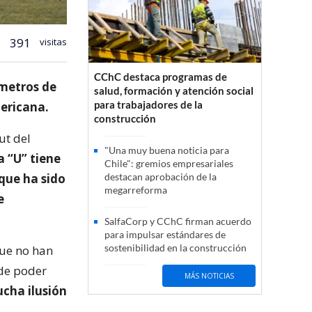
391
visitas
CChC destaca programas de
 metros de
salud, formación y atención social
para trabajadores de la
mericana.
construcción
ut del
"Una muy buena noticia para
 “U” tiene
Chile": gremios empresariales
que ha sido
destacan aprobación de la
megarreforma
e
SalfaCorp y CChC firman acuerdo
para impulsar estándares de
sostenibilidad en la construcción
que no han
 de poder
MÁS NOTICIAS
cha ilusión