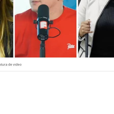
ptura de video
VER RESUMEN
e Lucho Miranda dejó un momento el humor de lado par
go tras los recientes dichos entre las senadoras Camila F
lai (IND).