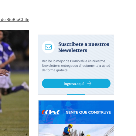
a de BioBioChile