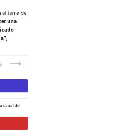
a el tema de
cer una
licado
ma”
,
s
o canal de