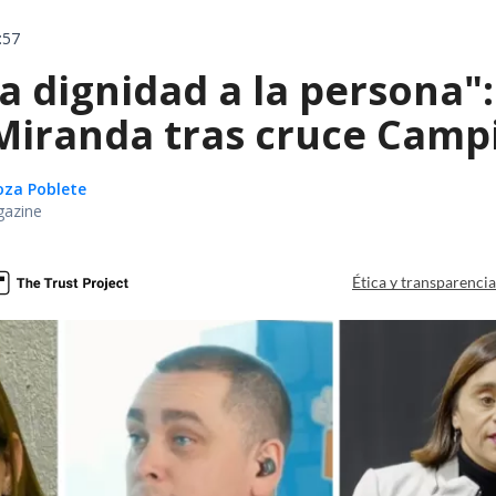
:57
ta dignidad a la persona"
iranda tras cruce Campil
oza Poblete
gazine
Ética y transparenci