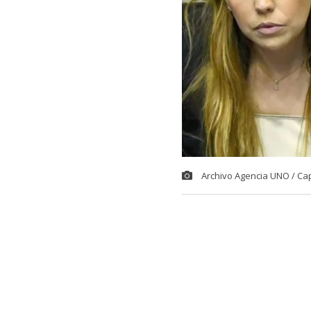
Archivo Agencia UNO / Ca
El comediant
potente descar
Fabiola Campil