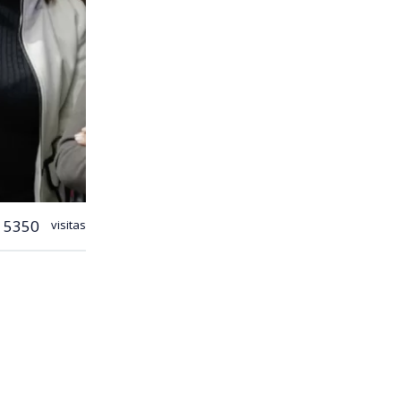
5350
visitas
a hacer un
lores (RN) y