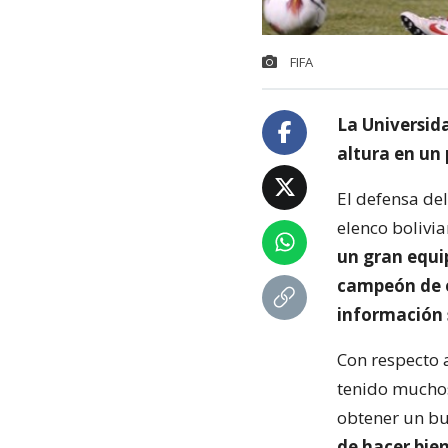
FIFA
La Universida
altura en un
El defensa de
elenco bolivia
un gran equi
campeón de 
información 
Con respecto 
tenido muchos
obtener un bu
de hacer bien