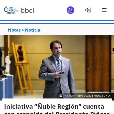
Notas >
Noticia
Archivo | Pablo Ovalle | Agencia UNO
Iniciativa “Ñuble Región” cuenta
con respaldo del Presidente Piñera