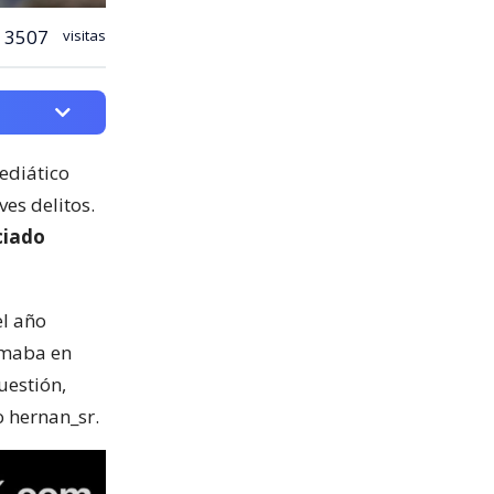
3507
visitas
mediático
es delitos.
ciado
el año
rmaba en
uestión,
o hernan_sr.