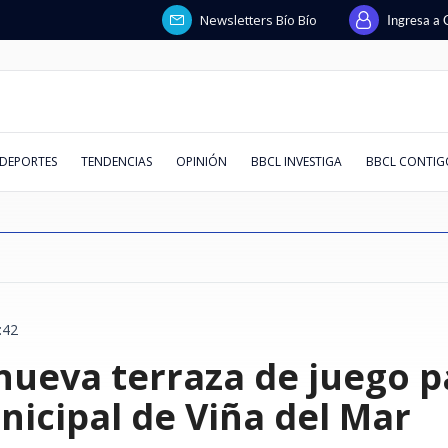
Newsletters Bío Bío
Ingresa a 
DEPORTES
TENDENCIAS
OPINIÓN
BBCL INVESTIGA
BBCL CONTIG
:42
ador de
brica que
llegada de
itó en vivo a
m en redes y
esados y
milia":
: cómo
Tricel define el futuro político
Israel y el Líbano completan
Por deuda de $38 millones: un
RallyMobil no llega a Coquimbo
Macarena Venegas analizó
La paradoja de Codelco: más
Trama penal contra AIEP:
Socavón en línea férrea: por qué
Positividad d
La supuesta 
Las cinco pr
Conmebol def
Muere joven 
¿Quién decid
Abusos sexual
Si te llega u
 nueva terraza de juego 
ontos de
k para los
plican
haje de
: Raúl Ruiz
beza
iscalía pelea
limentos
de Orrego: este viernes revisará
nueva ronda de negociaciones
servicio técnico pide la
en 2026: fecha se cae por daños
supuesta estrategia de la
deuda, menos producción
querella destapa
se forman y qué señales lo
respiratorio
y Hegseth, a
hacerte antes
Infantino an
documentó su
África y encu
mensajes, no 
 robots
s y vuelos a
: "Siempre da
ntennials del
s por pagos a
 después del
requerimiento que busca
"mucho más cerca" de un
liquidación de la filial de Huawei
del sistema frontal y
defensa de Américo y se indignó:
contradicciones sobre los
anticipan
sincicial al a
misiles, que 
trabajo
críticos: pid
se transform
archivos sec
masiva estaf
nal
destituirlo
acuerdo, según EEUU
en Chile
reconstrucción
"El colmo"
pagarés de miles de alumnos
liderando
Blanca
institucional
TikTok
Salesiana
engaña a chi
nicipal de Viña del Mar