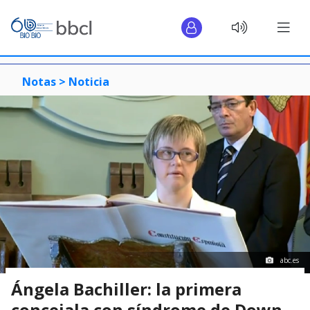
Notas >
Noticia
abc.es
Ángela Bachiller: la primera
concejala con síndrome de Down