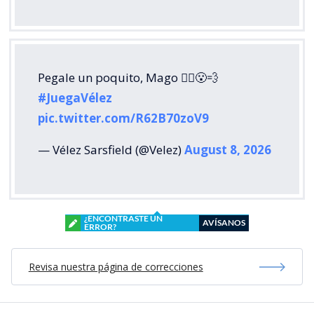
Pegale un poquito, Mago 🧙‍♂️😮‍💨
#JuegaVélez
pic.twitter.com/R62B70zoV9
— Vélez Sarsfield (@Velez)
August 8, 2026
¿ENCONTRASTE UN
AVÍSANOS
ERROR?
Revisa nuestra página de correcciones