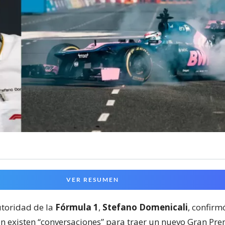
VER RESUMEN
toridad de la
Fórmula 1
,
Stefano Domenicali
, confir
ón existen “conversaciones” para traer un nuevo Gran Pre