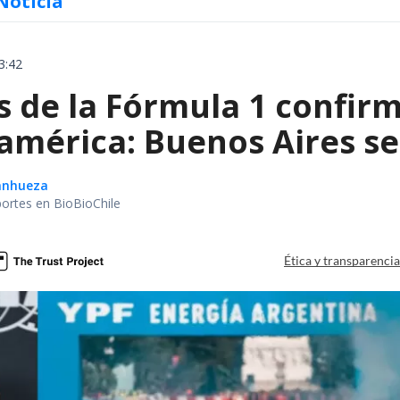
Noticia
3:42
de la Fórmula 1 confirm
américa: Buenos Aires se
Sanhueza
portes en BioBioChile
Ética y transparenci