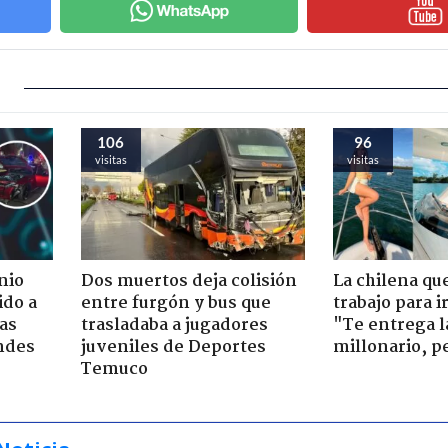
106
96
visitas
visitas
nio
Dos muertos deja colisión
La chilena qu
ido a
entre furgón y bus que
trabajo para i
ras
trasladaba a jugadores
"Te entrega l
ndes
juveniles de Deportes
millonario, p
Temuco