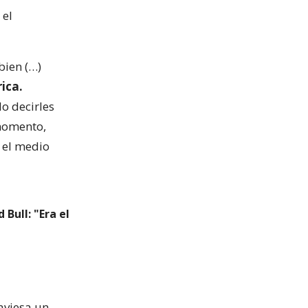
 el
bien (…)
ica.
o decirles
 momento,
 el medio
Bull: "Era el
raviesa un