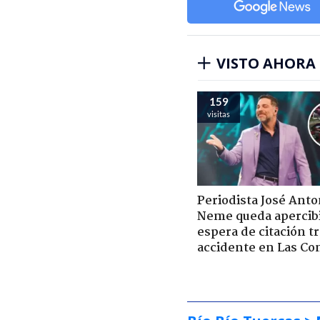
VISTO AHORA
159
visitas
Periodista José Anto
Neme queda apercib
espera de citación t
accidente en Las Co