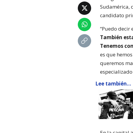
Sudamérica, d
candidato pri
“Puedo decir 
También est
Tenemos conv
es que hemos 
queremos mant
especializado
Lee también...
En la capital 