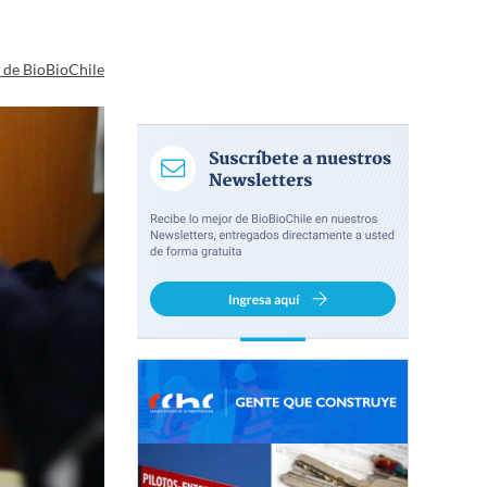
a de BioBioChile