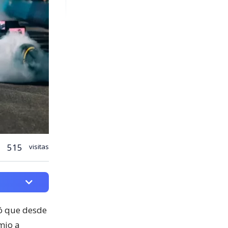
515
visitas
mó que desde
mio a