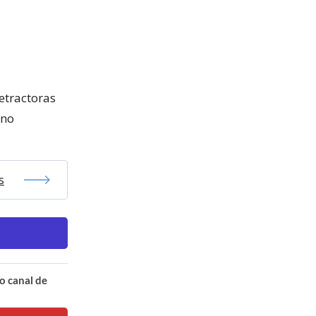
etractoras
 no
s
o canal de