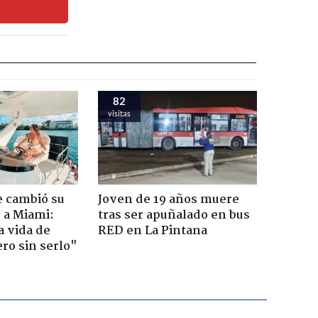
82
visitas
e cambió su
Joven de 19 años muere
r a Miami:
tras ser apuñalado en bus
a vida de
RED en La Pintana
ero sin serlo"