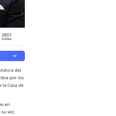
2801
visitas
stidura del
mbia por los
de la Casa de
no en
su vez,