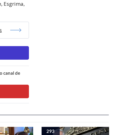
, Esgrima,
s
o canal de
293