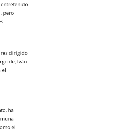
o entretenido
, pero
s.
rez dirigido
rgo de, Iván
 el
to, ha
comuna
como el