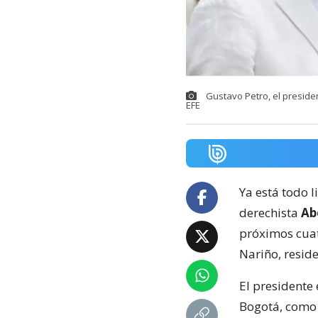
Gustavo Petro, el preside
EFE
Ya está todo l
derechista
Abe
próximos cuat
Nariño, resid
El presidente 
Bogotá, como 