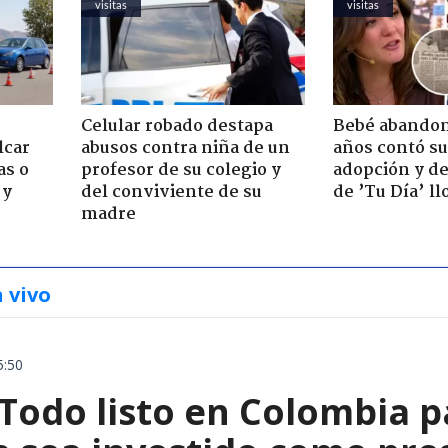
visitas
visitas
Celular robado destapa
Bebé abandon
lcar
abusos contra niña de un
años contó su
as o
profesor de su colegio y
adopción y de
 y
del conviviente de su
de ’Tu Día’ l
madre
n vivo
5:50
 Todo listo en Colombia 