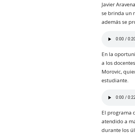
Javier Aravena
se brinda un 
además se pro
En la oportun
a los docentes
Morovic, quien
estudiante.
El programa d
atendido a má
durante los ú