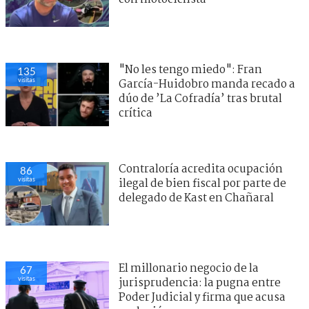
"No les tengo miedo": Fran
135
visitas
García-Huidobro manda recado a
dúo de ’La Cofradía’ tras brutal
crítica
Contraloría acredita ocupación
86
visitas
ilegal de bien fiscal por parte de
delegado de Kast en Chañaral
El millonario negocio de la
67
visitas
jurisprudencia: la pugna entre
Poder Judicial y firma que acusa