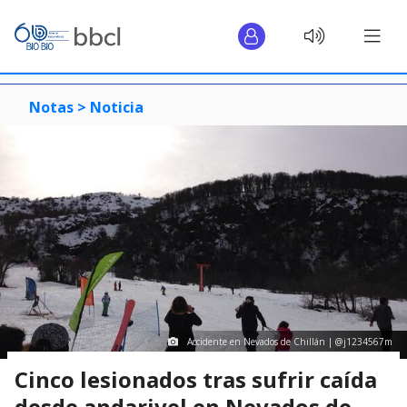
Notas >
Noticia
Accidente en Nevados de Chillán | @j1234567m
Cinco lesionados tras sufrir caída
desde andarivel en Nevados de