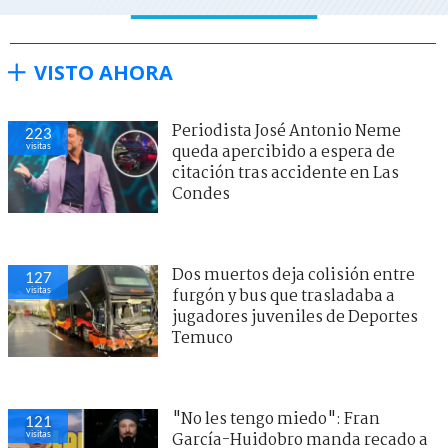
VISTO AHORA
Periodista José Antonio Neme
223
visitas
queda apercibido a espera de
citación tras accidente en Las
Condes
Dos muertos deja colisión entre
127
visitas
furgón y bus que trasladaba a
jugadores juveniles de Deportes
Temuco
"No les tengo miedo": Fran
121
visitas
García-Huidobro manda recado a