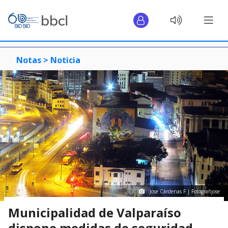
Notas >
Noticia
Jose Cárdenas F | Fotografijose
Municipalidad de Valparaíso
dispone medidas de seguridad